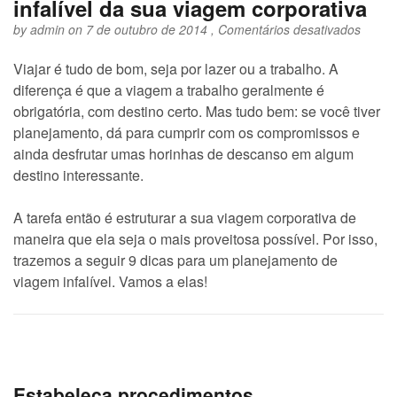
infalível da sua viagem corporativa
em
by
admin
on 7 de outubro de 2014 ,
Comentários desativados
9
dicas
Viajar é tudo de bom, seja por lazer ou a trabalho. A
para
diferença é que a viagem a trabalho geralmente é
fazer
um
obrigatória, com destino certo. Mas tudo bem: se você tiver
plane
planejamento, dá para cumprir com os compromissos e
infalív
ainda desfrutar umas horinhas de descanso em algum
da
sua
destino interessante.
viage
corpor
A tarefa então é estruturar a sua viagem corporativa de
maneira que ela seja o mais proveitosa possível. Por isso,
trazemos a seguir 9 dicas para um planejamento de
viagem infalível. Vamos a elas!
Estabeleça procedimentos