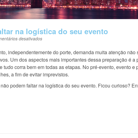
ltar na logística do seu evento
em
entários desativados
Saiba
o
nto, independentemente do porte, demanda muita atenção não 
que
os. Um dos aspectos mais importantes dessa preparação é a 
não
pode
ue tudo corra bem em todas as etapas. No pré-evento, evento e 
faltar
hes, a fim de evitar imprevistos.
na
logística
 não podem faltar na logística do seu evento. Ficou curioso? En
do
seu
evento