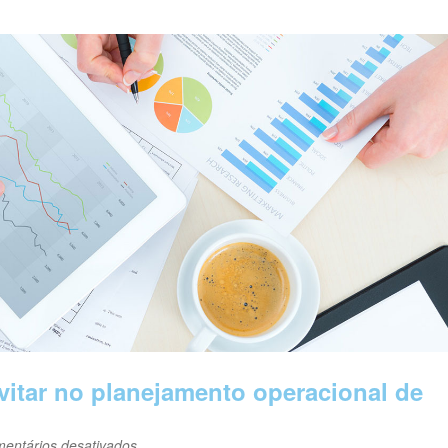
vitar no planejamento operacional de
em
entários desativados