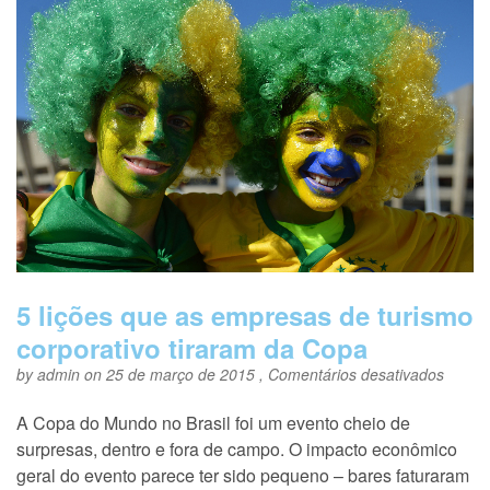
5 lições que as empresas de turismo
corporativo tiraram da Copa
em
by
admin
on 25 de março de 2015 ,
Comentários desativados
5
lições
A Copa do Mundo no Brasil foi um evento cheio de
que
surpresas, dentro e fora de campo. O impacto econômico
as
empre
geral do evento parece ter sido pequeno – bares faturaram