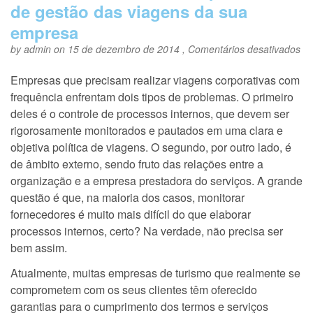
de gestão das viagens da sua
empresa
e
by
admin
on 15 de dezembro de 2014 ,
Comentários desativados
Co
o
Empresas que precisam realizar viagens corporativas com
SL
frequência enfrentam dois tipos de problemas. O primeiro
aux
no
deles é o controle de processos internos, que devem ser
pr
rigorosamente monitorados e pautados em uma clara e
de
objetiva política de viagens. O segundo, por outro lado, é
ge
da
de âmbito externo, sendo fruto das relações entre a
vi
organização e a empresa prestadora do serviços. A grande
da
questão é que, na maioria dos casos, monitorar
su
em
fornecedores é muito mais difícil do que elaborar
processos internos, certo? Na verdade, não precisa ser
bem assim.
Atualmente, muitas empresas de turismo que realmente se
comprometem com os seus clientes têm oferecido
garantias para o cumprimento dos termos e serviços