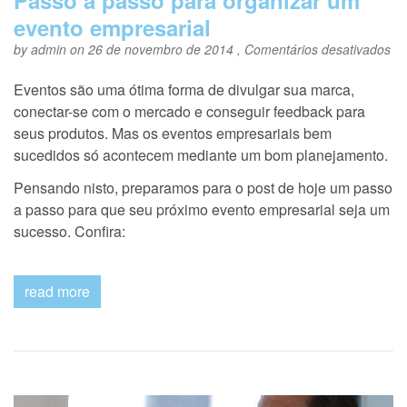
Passo a passo para organizar um
evento empresarial
e
by
admin
on 26 de novembro de 2014 ,
Comentários desativados
Pa
a
Eventos são uma ótima forma de divulgar sua marca,
pa
conectar-se com o mercado e conseguir feedback para
pa
or
seus produtos. Mas os eventos empresariais bem
u
sucedidos só acontecem mediante um bom planejamento.
ev
em
Pensando nisto, preparamos para o post de hoje um passo
a passo para que seu próximo evento empresarial seja um
sucesso. Confira:
read more