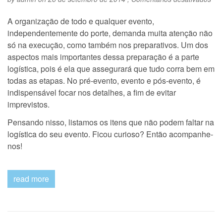
Sai
o
A organização de todo e qualquer evento,
qu
independentemente do porte, demanda muita atenção não
nã
po
só na execução, como também nos preparativos. Um dos
falt
aspectos mais importantes dessa preparação é a parte
na
logística, pois é ela que assegurará que tudo corra bem em
log
do
todas as etapas. No pré-evento, evento e pós-evento, é
seu
indispensável focar nos detalhes, a fim de evitar
eve
imprevistos.
Pensando nisso, listamos os itens que não podem faltar na
logística do seu evento. Ficou curioso? Então acompanhe-
nos!
read more