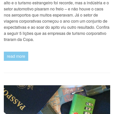
de
alto e o turismo estrangeiro foi recorde, mas a indústria e o
turism
setor automotivo pisaram no freio – e não houve o caos
corpor
tirara
nos aeroportos que muitos esperavam. Já o setor de
da
viagens corporativas começou o ano com um conjunto de
Copa
expectativas e ao soar do apito viu outro resultado. Confira
a seguir 5 lições que as empresas de turismo corporativo
tiraram da Copa.
read more