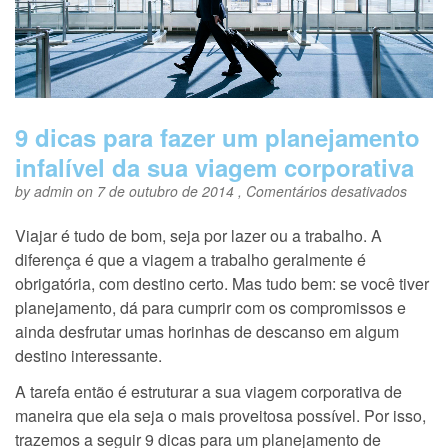
9 dicas para fazer um planejamento
infalível da sua viagem corporativa
em
by
admin
on 7 de outubro de 2014 ,
Comentários desativados
9
dicas
Viajar é tudo de bom, seja por lazer ou a trabalho. A
para
diferença é que a viagem a trabalho geralmente é
fazer
um
obrigatória, com destino certo. Mas tudo bem: se você tiver
plane
planejamento, dá para cumprir com os compromissos e
infalív
ainda desfrutar umas horinhas de descanso em algum
da
sua
destino interessante.
viage
corpor
A tarefa então é estruturar a sua viagem corporativa de
maneira que ela seja o mais proveitosa possível. Por isso,
trazemos a seguir 9 dicas para um planejamento de