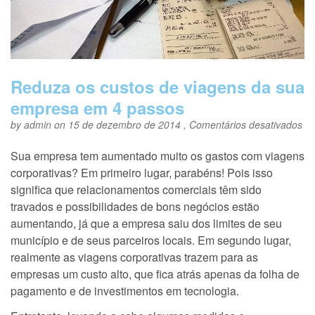
Reduza os custos de viagens da sua
empresa em 4 passos
e
by
admin
on 15 de dezembro de 2014 ,
Comentários desativados
Re
os
Sua empresa tem aumentado muito os gastos com viagens
cu
corporativas? Em primeiro lugar, parabéns! Pois isso
de
vi
significa que relacionamentos comerciais têm sido
da
travados e possibilidades de bons negócios estão
su
aumentando, já que a empresa saiu dos limites de seu
em
e
município e de seus parceiros locais. Em segundo lugar,
4
realmente as viagens corporativas trazem para as
pa
empresas um custo alto, que fica atrás apenas da folha de
pagamento e de investimentos em tecnologia.