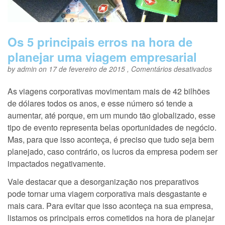
Os 5 principais erros na hora de
planejar uma viagem empresarial
em
by
admin
on 17 de fevereiro de 2015 ,
Comentários desativados
Os
5
As viagens corporativas movimentam mais de 42 bilhões
prin
de dólares todos os anos, e esse número só tende a
erro
na
aumentar, até porque, em um mundo tão globalizado, esse
hor
tipo de evento representa belas oportunidades de negócio.
de
Mas, para que isso aconteça, é preciso que tudo seja bem
plan
um
planejado, caso contrário, os lucros da empresa podem ser
via
impactados negativamente.
emp
Vale destacar que a desorganização nos preparativos
pode tornar uma viagem corporativa mais desgastante e
mais cara. Para evitar que isso aconteça na sua empresa,
listamos os principais erros cometidos na hora de planejar