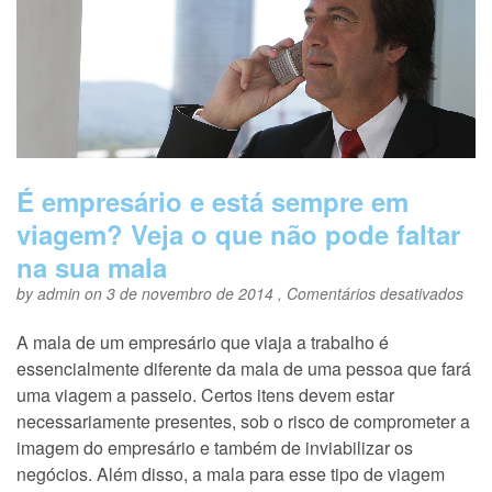
É empresário e está sempre em
viagem? Veja o que não pode faltar
na sua mala
em
by
admin
on 3 de novembro de 2014 ,
Comentários desativados
É
emp
A mala de um empresário que viaja a trabalho é
e
essencialmente diferente da mala de uma pessoa que fará
está
sem
uma viagem a passeio. Certos itens devem estar
em
necessariamente presentes, sob o risco de comprometer a
via
imagem do empresário e também de inviabilizar os
Veja
o
negócios. Além disso, a mala para esse tipo de viagem
que