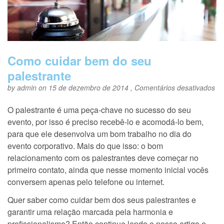
Como cuidar bem do seu
palestrante
e
by
admin
on 15 de dezembro de 2014 ,
Comentários desativados
Co
cu
O palestrante é uma peça-chave no sucesso do seu
be
evento, por isso é preciso recebê-lo e acomodá-lo bem,
do
se
para que ele desenvolva um bom trabalho no dia do
pa
evento corporativo. Mais do que isso: o bom
relacionamento com os palestrantes deve começar no
primeiro contato, ainda que nesse momento inicial vocês
conversem apenas pelo telefone ou internet.
Quer saber como cuidar bem dos seus palestrantes e
garantir uma relação marcada pela harmonia e
profissionalismo? Então continue lendo o nosso artigo e