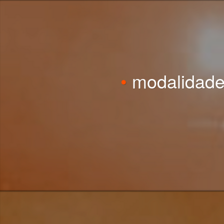
•
modalidades